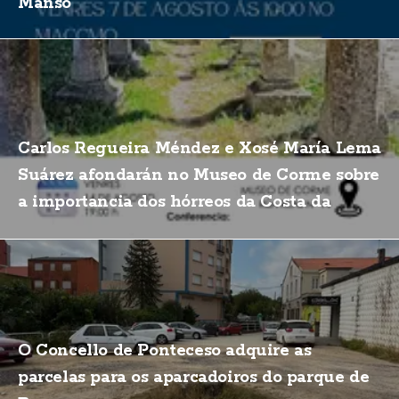
Manso
Carlos Regueira Méndez e Xosé María Lema
Suárez afondarán no Museo de Corme sobre
a importancia dos hórreos da Costa da
Morte
O Concello de Ponteceso adquire as
parcelas para os aparcadoiros do parque de