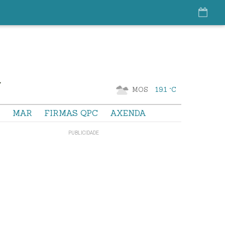
MOS
19.1 °C
S
MAR
FIRMAS QPC
AXENDA