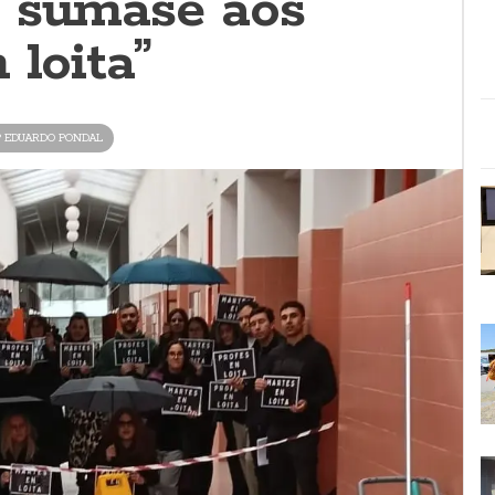
 súmase aos
 loita”
P EDUARDO PONDAL