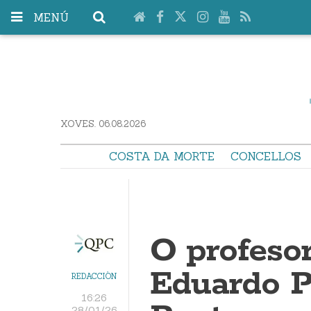
MENÚ
XOVES. 06.08.2026
COSTA DA MORTE
CONCELLOS
O profeso
Eduardo P
REDACCIÓN
16:26
28/01/26