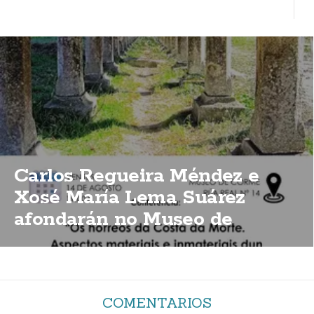
Carlos Regueira Méndez e
Xosé María Lema Suárez
afondarán no Museo de
Corme sobre a importancia
dos hórreos da Costa da Morte
COMENTARIOS