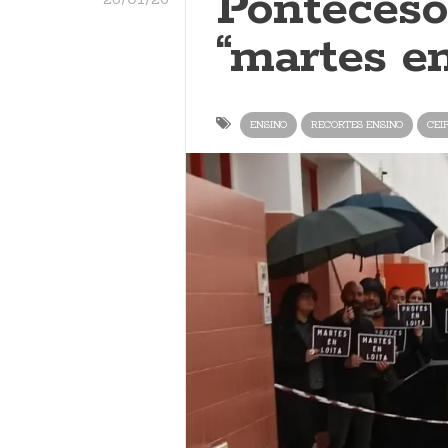
Ponteceso
“martes en
ENSINO
RECORTES ENSINO
CEI