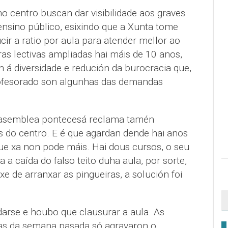
no centro buscan dar visibilidade aos graves
nsino público, esixindo que a Xunta tome
ir a ratio por aula para atender mellor ao
as lectivas ampliadas hai máis de 10 anos,
 á diversidade e redución da burocracia que,
rofesorado son algunhas das demandas
a asemblea pontecesá reclama tamén
s do centro. E é que agardan dende hai anos
que xa non pode máis. Hai dous cursos, o seu
 a caída do falso teito duha aula, por sorte,
xe de arranxar as pingueiras, a solución foi
arse e houbo que clausurar a aula. As
as da semana pasada só agravaron o