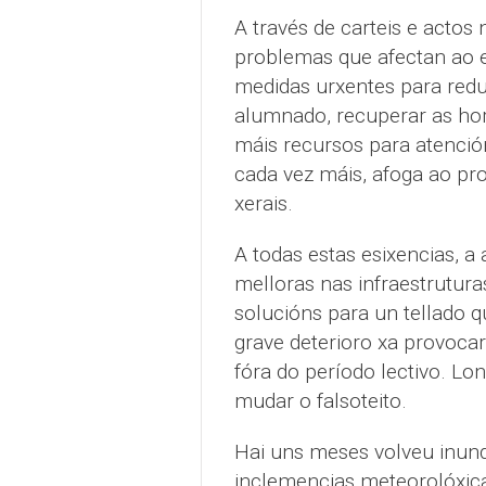
A través de carteis e actos 
problemas que afectan ao e
medidas urxentes para reduc
alumnado, recuperar as hor
máis recursos para atención
cada vez máis, afoga ao p
xerais.
A todas estas esixencias, 
melloras nas infraestrutura
solucións para un tellado 
grave deterioro xa provocara
fóra do período lectivo. Lon
mudar o falsoteito.
Hai uns meses volveu inund
inclemencias meteorolóxic