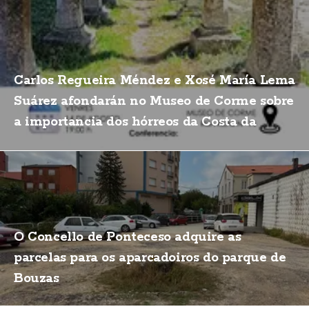
Carlos Regueira Méndez e Xosé María Lema
Suárez afondarán no Museo de Corme sobre
a importancia dos hórreos da Costa da
Morte
O Concello de Ponteceso adquire as
parcelas para os aparcadoiros do parque de
Bouzas