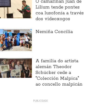
O camariñán Juan de
Lilium tende pontes
coa lusofonía a través
dos videoxogos
Nemiña Concilia
A familia do artista
alemán Theodor
Schücker cede a
"Colección Malpica"
ao concello malpicán