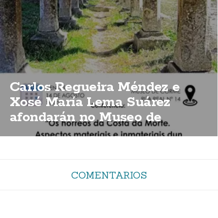
Carlos Regueira Méndez e
Xosé María Lema Suárez
afondarán no Museo de
Corme sobre a importancia
dos hórreos da Costa da Morte
COMENTARIOS