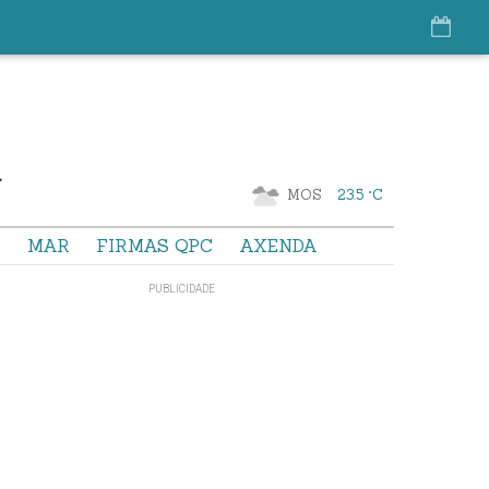
MOS
23.5 °C
S
MAR
FIRMAS QPC
AXENDA