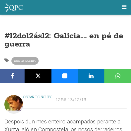
#12do12ás12: Galicia…. en pé de
guerra
SANTA COMBA
ÓSCAR DE SOUTO
12:56 13/12/15
Despois dun mes enteiro acampados perante a
Xunta, aló en Compostela, os nosos derradeiros