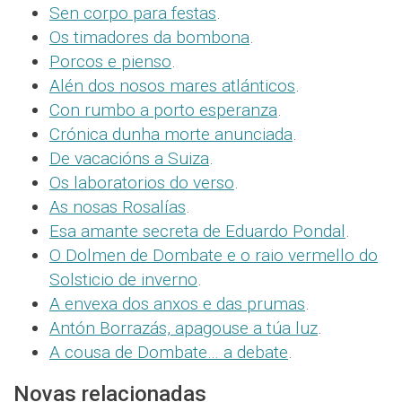
Sen corpo para festas
.
Os timadores da bombona
.
Porcos e pienso
.
Alén dos nosos mares atlánticos
.
Con rumbo a porto esperanza
.
Crónica dunha morte anunciada
.
De vacacións a Suiza
.
Os laboratorios do verso
.
As nosas Rosalías
.
Esa amante secreta de Eduardo Pondal
.
O Dolmen de Dombate e o raio vermello do
Solsticio de inverno
.
A envexa dos anxos e das prumas
.
Antón Borrazás, apagouse a túa luz
.
A cousa de Dombate… a debate
.
Novas relacionadas