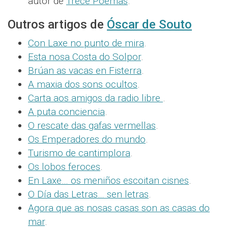
autor de
Trece Poemas
.
Outros artigos de
Óscar de Souto
Con Laxe no punto de mira
.
Esta nosa Costa do Solpor
.
Brúan as vacas en Fisterra
.
A maxia dos sons ocultos
.
Carta aos amigos da radio libre
.
A puta conciencia
.
O rescate das gafas vermellas
.
Os Emperadores do mundo
.
Turismo de cantimplora
.
Os lobos feroces
.
En Laxe… os meniños escoitan cisnes
.
O Día das Letras… sen letras
.
Agora que as nosas casas son as casas do
mar
.