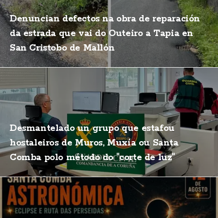
Denuncian defectos na obra de reparación
da estrada que vai do Outeiro a Tapia en
San Cristobo de Mallón
Desmantelado un grupo que estafou
hostaleiros de Muros, Muxía ou Santa
Comba polo método do "corte de luz"