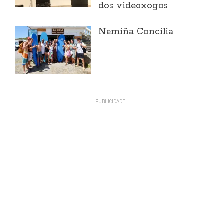
dos videoxogos
Nemiña Concilia