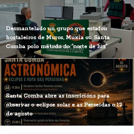
Desmantelado un grupo que estafou
hostaleiros de Muros, Muxía ou Santa
Comba polo método do "corte de luz"
Santa Comba abre as inscricións para
observar o eclipse solar e as Perseidas o 12
de agosto