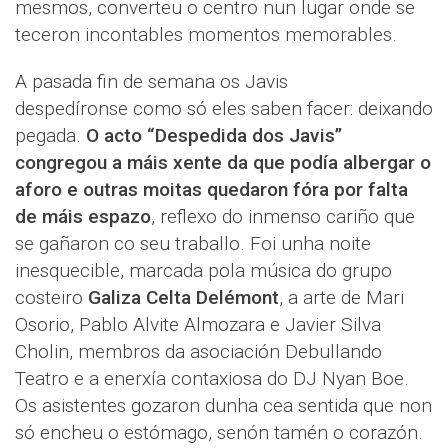
mesmos, converteu o centro nun lugar onde se
teceron incontables momentos memorables.
A pasada fin de semana os Javis
despedíronse como só eles saben facer: deixando
pegada.
O acto “Despedida dos Javis”
congregou a máis xente da que podía albergar o
aforo e outras moitas quedaron fóra por falta
de máis espazo
, reflexo do inmenso cariño que
se gañaron co seu traballo. Foi unha noite
inesquecible, marcada pola música do grupo
costeiro
Galiza Celta Delémont
, a arte de Mari
Osorio, Pablo Alvite Almozara e Javier Silva
Cholin, membros da asociación Debullando
Teatro e a enerxía contaxiosa do DJ Nyan Boe.
Os asistentes gozaron dunha cea sentida que non
só encheu o estómago, senón tamén o corazón.