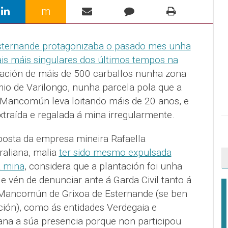
m
Esternande protagonizaba o pasado mes unha
is máis singulares dos últimos tempos na
tación de máis de 500 carballos nunha zona
mio de Varilongo, nunha parcela pola que a
ancomún leva loitando máis de 20 anos, e
extraída e regalada á mina irregularmente.
posta da empresa mineira Rafaella
aliana, malia
ter sido mesmo expulsada
a mina
, considera que a plantación foi unha
e vén de denunciar ante á Garda Civil tanto á
ancomún de Grixoa de Esternande (se ben
ación), como ás entidades Verdegaia e
rana a súa presencia porque non participou