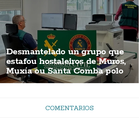
Desmantelado un grupo que
estafou hostaleiros de Muros,
Muxía ou Santa Comba polo
método do "corte de luz"
COMENTARIOS