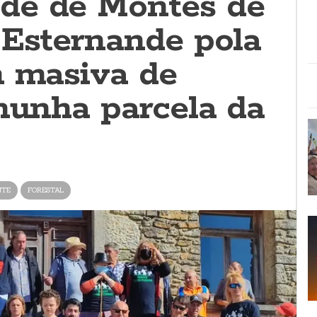
de de Montes de
 Esternande pola
n masiva de
 nunha parcela da
NTE
FORESTAL