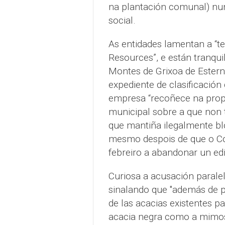
na plantación comunal) nu
social.
As entidades lamentan a “te
Resources”, e están tranqu
Montes de Grixoa de Estern
expediente de clasificación
empresa “recoñece na propi
municipal sobre a que non t
que mantiña ilegalmente b
mesmo despois de que o Co
febreiro a abandonar un edi
Curiosa a acusación parale
sinalando que "además de pl
de las acacias existentes pa
acacia negra como a mimosa