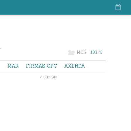
MOS
19.1 °C
S
MAR
FIRMAS QPC
AXENDA