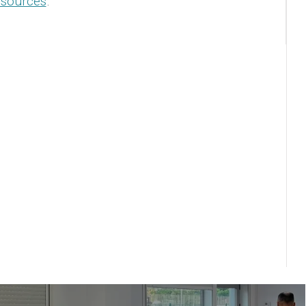
esources
.