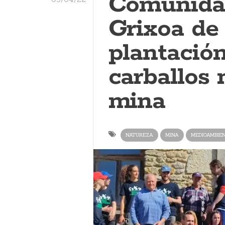
Comunida
Grixoa de
plantació
carballos
mina
NATUREZA
MINA
MEDIOAMBIE