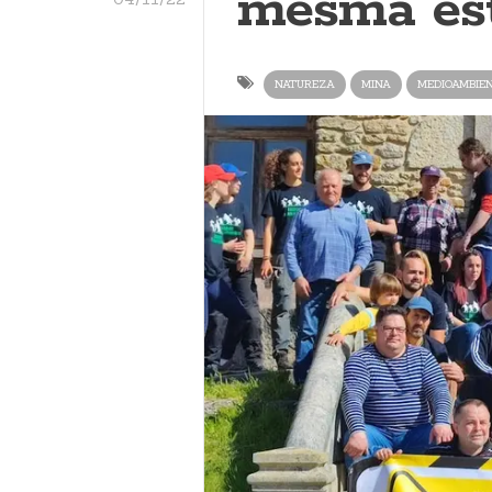
mesma est
NATUREZA
MINA
MEDIOAMBIE