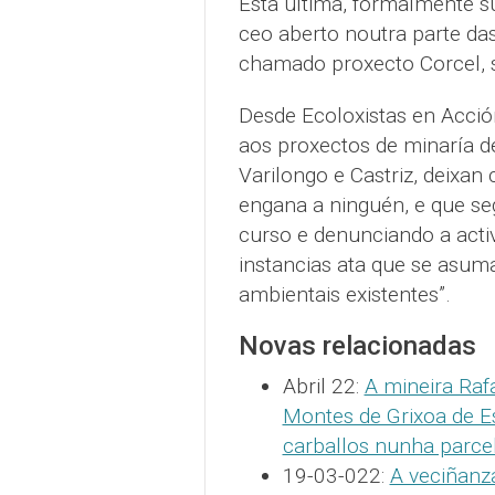
Esta última, formalmente 
ceo aberto noutra parte d
chamado proxecto Corcel, si
Desde Ecoloxistas en Acció
aos proxectos de minaría d
Varilongo e Castriz, deixa
engana a ninguén, e que se
curso e denunciando a activ
instancias ata que se asum
ambientais existentes”.
Novas relacionadas
Abril 22:
A mineira Raf
Montes de Grixoa de E
carballos nunha parce
19-03-022:
A veciñanz