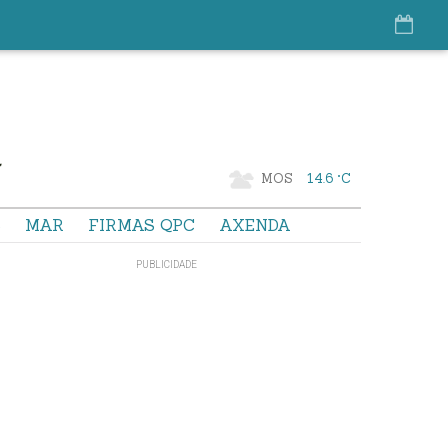
MOS
14.6 °C
S
MAR
FIRMAS QPC
AXENDA