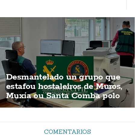
Desmantelado un grupo que
estafou hostaleiros de Muros,
Muxía ou Santa Comba polo
método do "corte de luz"
COMENTARIOS