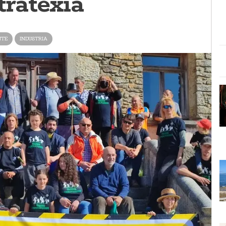
ratexia
NTE
INDUSTRIA