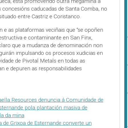
sueca, está promovendo outra megamina a
as concesións caducadas de Santa Comba, no
tuado entre Castriz e Coristanco.
n e as plataformas veciñais que “se opoñen
estructiva e contaminante en San Finx,
n claro que a mudanza de denominación non
guirán impulsando os procesos xudicias en
idade de Pivotal Metals en todas as
an e depuren as responsabilidades
aella Resources denuncia á Comunidade de
sternande pola plantación masiva de
la da mina
.
a de Grixoa de Esternande converte un