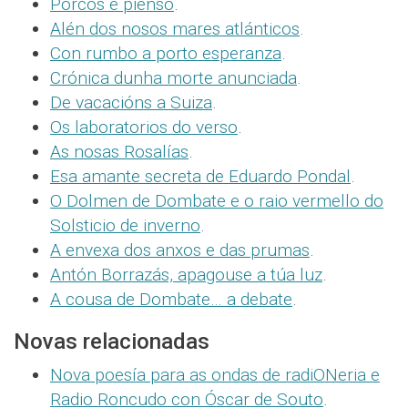
Porcos e pienso
.
Alén dos nosos mares atlánticos
.
Con rumbo a porto esperanza
.
Crónica dunha morte anunciada
.
De vacacións a Suiza
.
Os laboratorios do verso
.
As nosas Rosalías
.
Esa amante secreta de Eduardo Pondal
.
O Dolmen de Dombate e o raio vermello do
Solsticio de inverno
.
A envexa dos anxos e das prumas
.
Antón Borrazás, apagouse a túa luz
.
A cousa de Dombate… a debate
.
Novas relacionadas
Nova poesía para as ondas de radiONeria e
Radio Roncudo con Óscar de Souto
.