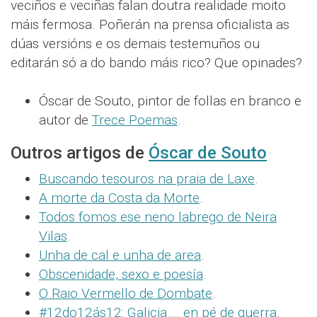
veciños e veciñas falan doutra realidade moito
máis fermosa. Poñerán na prensa oficialista as
dúas versións e os demais testemuños ou
editarán só a do bando máis rico? Que opinades?
Óscar de Souto, pintor de follas en branco e
autor de
Trece Poemas
.
Outros artigos de
Óscar de Souto
Buscando tesouros na praia de Laxe
.
A morte da Costa da Morte
.
Todos fomos ese neno labrego de Neira
Vilas
.
Unha de cal e unha de area
.
Obscenidade, sexo e poesía
.
O Raio Vermello de Dombate
.
#12do12ás12: Galicia…. en pé de guerra
.