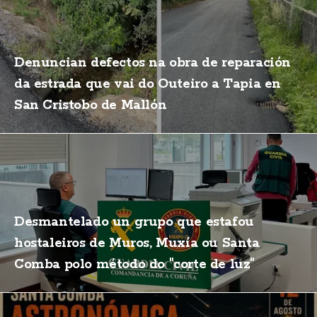
Denuncian defectos na obra de reparación
da estrada que vai do Outeiro a Tapia en
San Cristobo de Mallón
Desmantelado un grupo que estafou
hostaleiros de Muros, Muxía ou Santa
Comba polo método do "corte de luz"