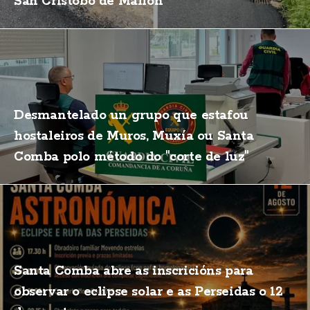
San Cristobo de Mallón
Desmantelado un grupo que estafou
hostaleiros de Muros, Muxía ou Santa
Comba polo método do "corte de luz"
Santa Comba abre as inscricións para
observar o eclipse solar e as Perseidas o 12