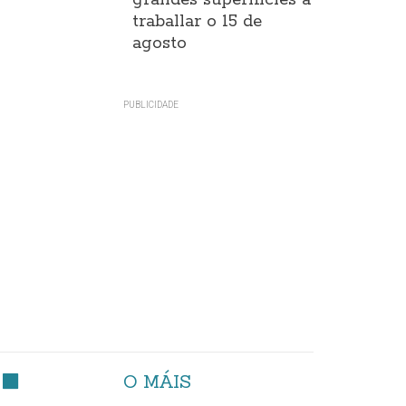
grandes superificies a
traballar o 15 de
agosto
O MÁIS