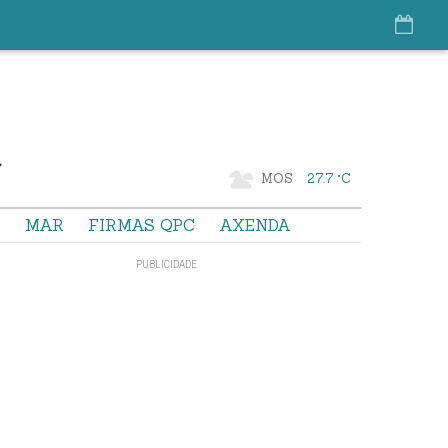
MOS
27.7 °C
S
MAR
FIRMAS QPC
AXENDA