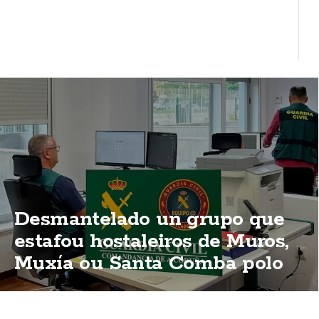
Desmantelado un grupo que
estafou hostaleiros de Muros,
Muxía ou Santa Comba polo
método do "corte de luz"