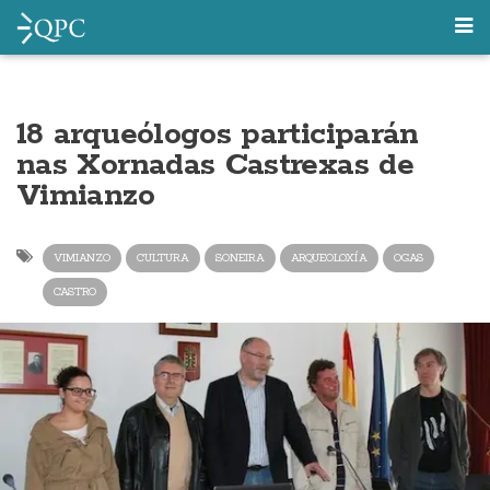
18 arqueólogos participarán
nas Xornadas Castrexas de
Vimianzo
VIMIANZO
CULTURA
SONEIRA
ARQUEOLOXÍA
OGAS
CASTRO