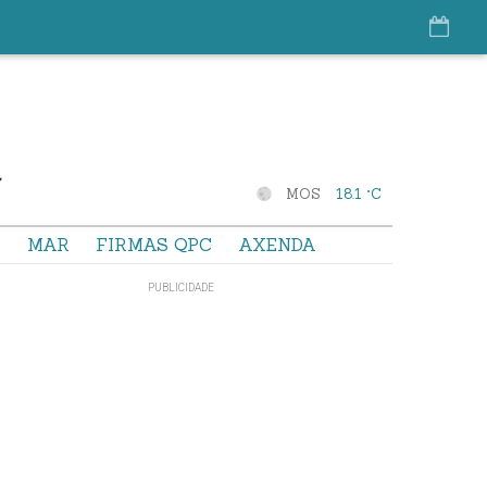
MOS
18.1 °C
S
MAR
FIRMAS QPC
AXENDA