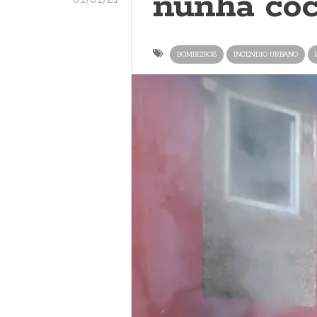
nunha coc
BOMBEIROS
INCENDIO URBANO