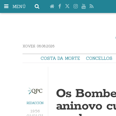
MENÚ
XOVES. 06.08.2026
COSTA DA MORTE
CONCELLOS
Os Bombei
aninovo c
REDACCIÓN
19:56
01/01/21