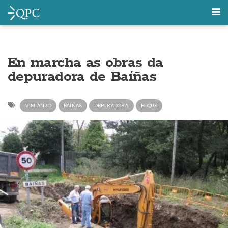
En marcha as obras da
depuradora de Baíñas
VIMIANZO
BAÍÑAS
DEPURADORA
ROQUE