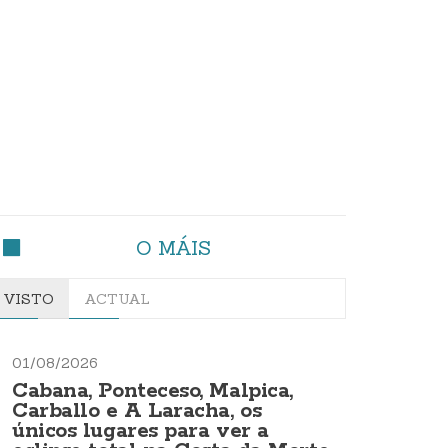
O MÁIS
VISTO
ACTUAL
01/08/2026
Cabana, Ponteceso, Malpica,
Carballo e A Laracha, os
únicos lugares para ver a