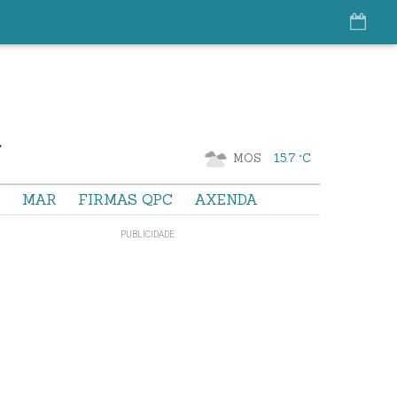
MOS
15.7 °C
S
MAR
FIRMAS QPC
AXENDA