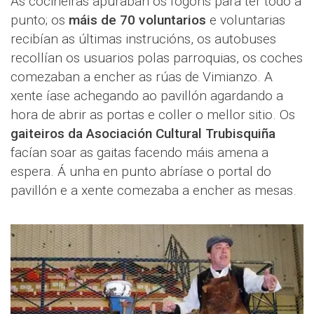
As cociñeiras apuraban os fogóns para ter todo a
punto; os
máis de 70 voluntarios
e voluntarias
recibían as últimas instrucións, os autobuses
recollían os usuarios polas parroquias, os coches
comezaban a encher as rúas de Vimianzo. A
xente íase achegando ao pavillón agardando a
hora de abrir as portas e coller o mellor sitio. Os
gaiteiros da Asociación Cultural Trubisquiña
facían soar as gaitas facendo máis amena a
espera. Á unha en punto abríase o portal do
pavillón e a xente comezaba a encher as mesas.