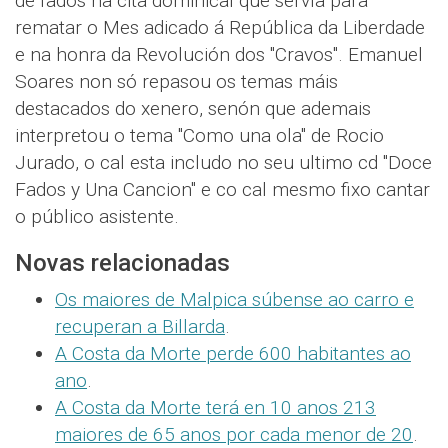
de fados na cita dominical que servía para
rematar o Mes adicado á República da Liberdade
e na honra da Revolución dos "Cravos". Emanuel
Soares non só repasou os temas máis
destacados do xenero, senón que ademais
interpretou o tema "Como una ola" de Rocio
Jurado, o cal esta includo no seu ultimo cd "Doce
Fados y Una Cancion" e co cal mesmo fixo cantar
o público asistente.
Novas relacionadas
Os maiores de Malpica súbense ao carro e
recuperan a Billarda
.
A Costa da Morte perde 600 habitantes ao
ano
.
A Costa da Morte terá en 10 anos 213
maiores de 65 anos por cada menor de 20
.