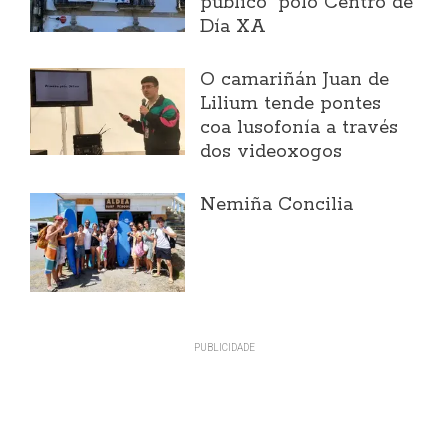
público" polo Centro de
Día XA
O camariñán Juan de
Lilium tende pontes
coa lusofonía a través
dos videoxogos
Nemiña Concilia