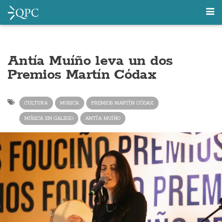
Antía Muíño leva un dos
Premios Martín Códax
CULTURA
MUSICA
PREMIOS MARTÍN CÓDAX
MÚSICA EN GALEGO
ANTÍA MUÍÑO