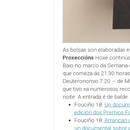
As bolsas son elaboradas en
Proxeccións
Hoxe continúa
Baio no marco da Semana do
que comeza ás 21:30 horas.
Deuteronomio 7.20 – de Mar
que tivo xa numerosos rec
noite. A entrada é de balde
Fouciño 18:
Un documen
edición dos Premios F
Fouciño 18:
Arrancan o
un documental sobre 