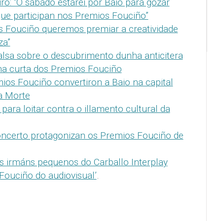
ro: “O sábado estarei por Baio para gozar
ue participan nos Premios Fouciño”
s Fouciño queremos premiar a creatividade
za”
lsa sobre o descubrimento dunha anticitera
ha curta dos Premios Fouciño
ios Fouciño convertiron a Baio na capital
a Morte
para loitar contra o illamento cultural da
concerto protagonizan os Premios Fouciño de
s irmáns pequenos do Carballo Interplay
Fouciño do audiovisual’
.