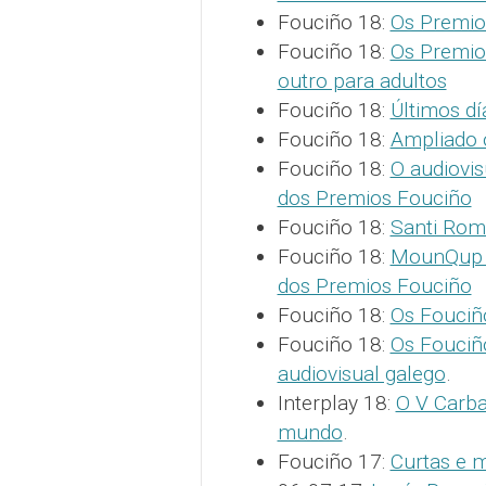
Fouciño 18:
Os Premio
Fouciño 18:
Os Premio
outro para adultos
Fouciño 18:
Últimos dí
Fouciño 18:
Ampliado 
Fouciño 18:
O audiovis
dos Premios Fouciño
Fouciño 18:
Santi Rom
Fouciño 18:
MounQup e 
dos Premios Fouciño
Fouciño 18:
Os Fouciño
Fouciño 18:
Os Fouciño
audiovisual galego
.
Interplay 18:
O V Carba
mundo
.
Fouciño 17:
Curtas e 