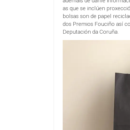
ademais de darlle informac
as que se inclúen proxección
bolsas son de papel reciclad
dos Premios Fouciño así c
Deputación da Coruña.