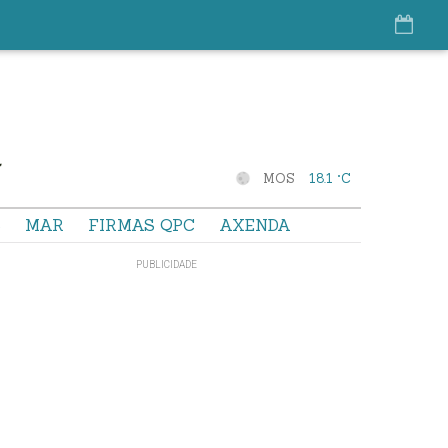
MOS
18.1 °C
S
MAR
FIRMAS QPC
AXENDA