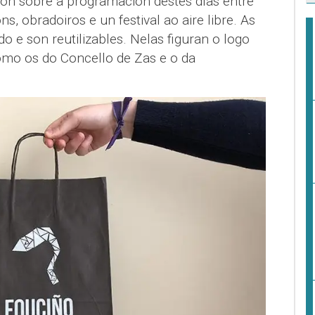
ión sobre a programación destes días entre
s, obradoiros e un festival ao aire libre. As
o e son reutilizables. Nelas figuran o logo
omo os do Concello de Zas e o da