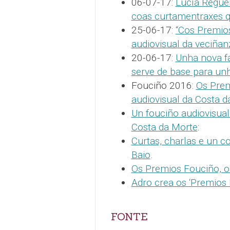
06-07-17:
Lucía Reguei
coas curtamentraxes q
25-06-17:
“Cos Premio
audiovisual da veciñan
20-06-17:
Unha nova fa
serve de base para un
Fouciño 2016:
Os Prem
audiovisual da Costa d
Un fouciño audiovisual 
Costa da Morte
:
Curtas, charlas e un 
Baio
.
Os Premios Fouciño, o
Adro crea os ‘Premios 
FONTE