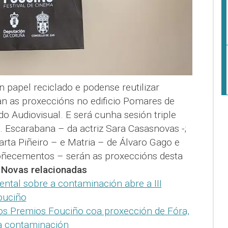
 papel reciclado e podense reutilizar
n as proxeccións no edificio Pomares de
 Audiovisual. E será cunha sesión triple
 Escarabana – da actriz Sara Casasnovas -;
ta Piñeiro – e Matria – de Álvaro Gago e
oñecementos – serán as proxeccións desta
.
Novas relacionadas
tal sobre a contaminación abre a III
ouciño
s Premios Fouciño coa proxección de Fóra,
a contaminación