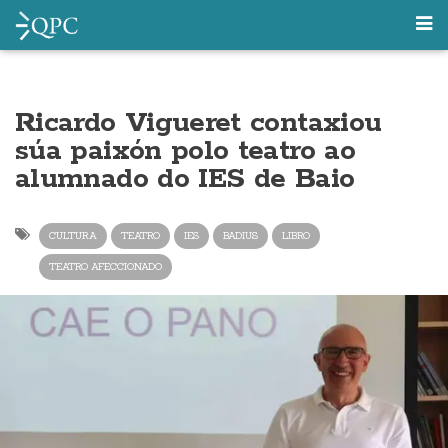
Ricardo Vigueret contaxiou
súa paixón polo teatro ao
alumnado do IES de Baio
CULTURA
TEATRO
IES
BADIUS
LIBRO
TEATRO AFECCIONADO