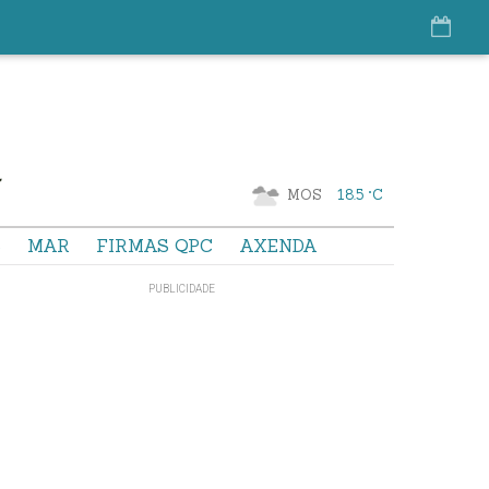
MOS
18.5 °C
S
MAR
FIRMAS QPC
AXENDA