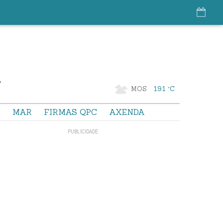
MOS
19.1 °C
S
MAR
FIRMAS QPC
AXENDA