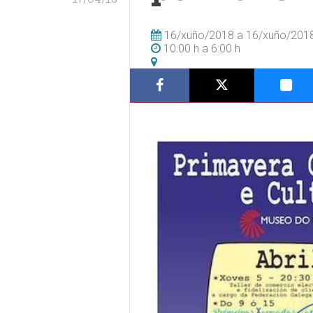
16/xuño/2018
a
16/xuño/201
10:00 h
a
6:00 h