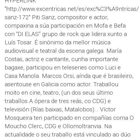
HYPERLINK
"http://www.excentricas.net/es/exc%C3%A9ntricas/L
sanz-172" Piti Sanz, compositor e actor,
compaxina a súa participación en Mofa e Befa
con “DI ELAS” grupo de rock que lidera xunto a
Luís Tosar. É sinónimo da mellor música
audiovisual e teatral da escena galega. María
Costas, actriz e cantante, cunha importante
bagaxe, participou en teleseries como Luci e
Casa Manola. Marcos Orsi, aínda que é brasileiro,
asentouse en Galicia como actor. Traballou
moito en cine, teatro, (un dos seus último
traballos A ópera de tres reás, co CDG) e
televisión (Rías baixas, Matalobos)… Víctor
Mosqueira ten participado en compañías coma O
Moucho Clerc, CDG e Ollomoltranvia. Na
actualidade o seu traballo está vinculado ao dúo