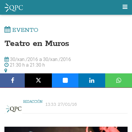
EVENTO
Teatro en Muros
30/xan./2016
a
30/xan./2016
21:30 h
a
21:30 h
REDACCIÓN
13:33 27/01/16