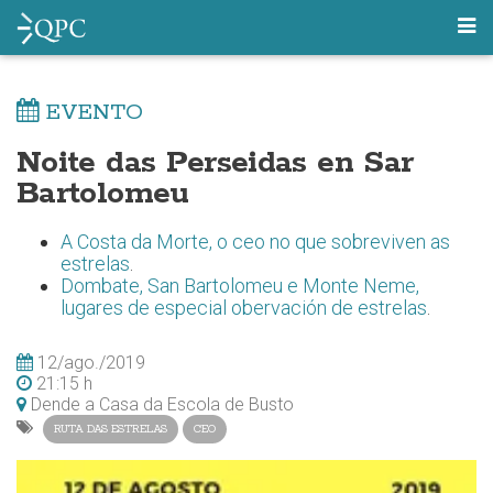
EVENTO
Noite das Perseidas en Sar
Bartolomeu
A Costa da Morte, o ceo no que sobreviven as
estrelas
.
Dombate, San Bartolomeu e Monte Neme,
lugares de especial obervación de estrelas
.
12/ago./2019
21:15 h
Dende a Casa da Escola de Busto
RUTA DAS ESTRELAS
CEO