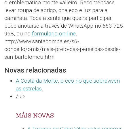
o emblemático monte xalleiro. Recoméndase
levar roupa de abrigo, chaleco e luz para a
camiñata. Toda a xente que queira participar,
pode anotarse a través de WhatsApp no 663 728
968, ou no
formulario on-line
.
http://www.santacomba.es/s6-
concello/omix/mais-preto-das-perseidas-desde-
san-bartolomeu.html
Novas relacionadas
A Costa da Morte, o ceo no que sobreviven
as estrelas
.
/ul>
MÁIS NOVAS
A Torreira do Cabo Vilán volve recorrer