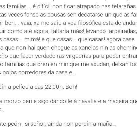
s familias... é difícil non ficar atrapado nas telarañas
oitas veces fanse as cousas sen decatarse un que as fa
 ben... vaia, xa me saíu a vea filosófica esta de anda
guir como até agora, faltaría máis! levando larpeiradas,
 casas... mimá! e que casas... que casas! agora case
iba que non hai quen chegue as xanelas nin as chemin
eño que facer verdadeiras virguerías para poder entrar
 familias que cren en min que me axudan, deixan to
s polos corredores da casa e…
dín a película das 22:00h, Boh!
almorzo ben e sigo dándolle á navalla e a madeira qu
o…
e peón , si señor, aínda non perdín a maña…