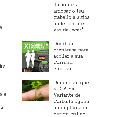
ilusión ir a
amosar o teu
traballo a sitios
onde sempre
a
vas de lecer"
Dombate
prepárase para
acoller a súa
Carreira
ira
Popular
Denuncian que
a DIA da
a é
Variante de
Carballo agoha
unha planta en
 é
perigo crítico