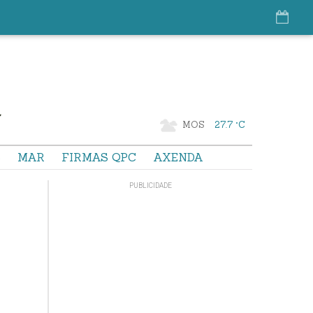
MOS
27.7 °C
S
MAR
FIRMAS QPC
AXENDA