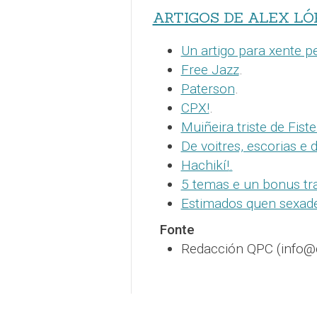
ARTIGOS DE ALEX L
Un artigo para xente p
Free Jazz
.
Paterson
.
CPX!
.
Muiñeira triste de Fist
De voitres, escorias e
Hachikí!
.
5 temas e un bonus tr
Estimados quen sexade
Fonte
Redacción QPC (info