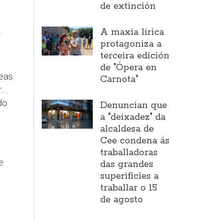
de extinción
i
A maxia lírica
r
protagoniza a
terceira edición
de "Ópera en
eas
Carnota"
...
do
Denuncian que
a "deixadez" da
alcaldesa de
Cee condena ás
traballadoras
e
das grandes
superificies a
traballar o 15
de agosto