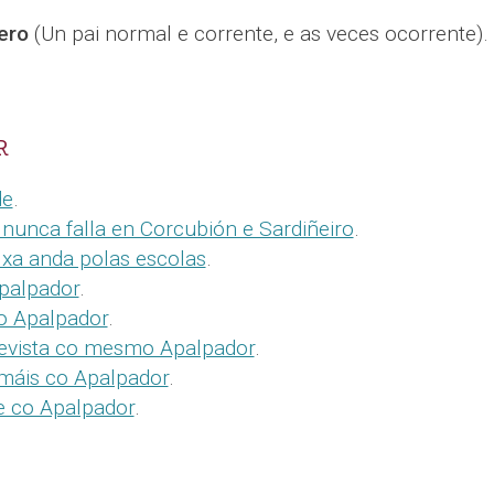
ero
(Un pai normal e corrente, e as veces ocorrente).
R
de
.
nunca falla en Corcubión e Sardiñeiro
.
xa anda polas escolas
.
Apalpador
.
o Apalpador
.
evista co mesmo Apalpador
.
máis co Apalpador
.
e co Apalpador
.