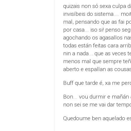
quizais non só sexa culpa da
invisíbeis do sistema.... m
mal, pensando que as fai por
por casa... iso si! penso se
agochando os agasallos nas
todas están feitas cara arr
nin a nada... que as veces t
menos mal que sempre teño
aberto e espallan as cousa
Buff que tarde é, xa me per
Bon... vou durmir e mañán 
non sei se me vai dar temp
Quedoume ben aquelado est