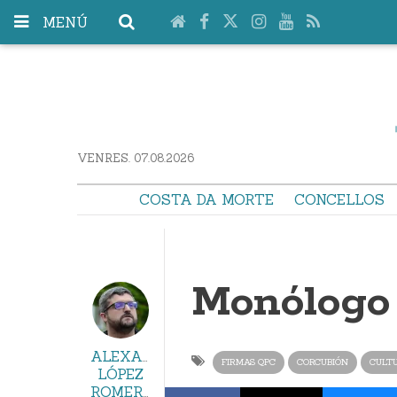
MENÚ
VENRES. 07.08.2026
COSTA DA MORTE
CONCELLOS
Monólogo
ALEXANDRE
FIRMAS QPC
CORCUBIÓN
CULT
LÓPEZ
ROMERO