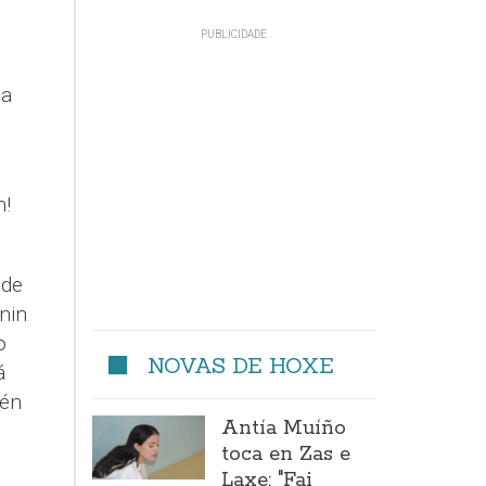
oa
n!
 de
nin
o
NOVAS DE HOXE
á
uén
Antía Muíño
toca en Zas e
Laxe: "Fai