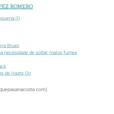
ÓPEZ ROMERO
equena (I)
.
erra Blues
.
 da necesidade de soltar malos fumes
.
ack
.
s de Hazte Oír
.
@quepasanacosta.com)