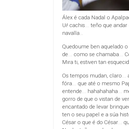
Álex é cada Nadal o Apalpa
Ui! cachis... teño que anda
navalla…
Quedoume ben aquelado o c
de... como se chamaba... Co
Mira ti, estiven tan esque
Os tempos mudan, claro... a
fóra... que até o mesmo Pa
entende... hahahahaha... mo
gorro de que o vistan de ver
encantado de levar brinque
ten o seu papel e a súa his
César o que é do César... que