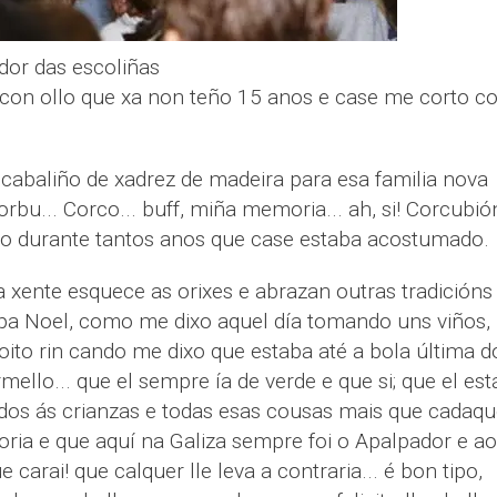
dor das escoliñas
r con ollo que xa non teño 15 anos e case me corto c
abaliño de xadrez de madeira para esa familia nova
rbu... Corco... buff, miña memoria... ah, si! Corcubió
cido durante tantos anos que case estaba acostumado.
 xente esquece as orixes e abrazan outras tradicións
pa Noel, como me dixo aquel día tomando uns viños, 
ito rin cando me dixo que estaba até a bola última d
mello... que el sempre ía de verde e que si; que el est
dos ás crianzas e todas esas cousas mais que cadaq
toria e que aquí na Galiza sempre foi o Apalpador e ao
 carai! que calquer lle leva a contraria... é bon tipo,