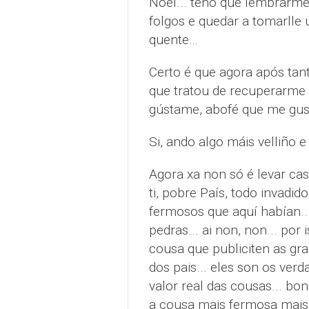
Noel... teño que lembrarme 
folgos e quedar a tomarlle
quente…
Certo é que agora após tan
que tratou de recuperarme 
gústame, abofé que me gust
Si, ando algo máis velliño
Agora xa non só é levar ca
ti, pobre País, todo invadid
fermosos que aquí habían..
pedras... ai non, non... por
cousa que publiciten as gra
dos pais... eles son os verd
valor real das cousas... bon
a cousa mais fermosa mais t