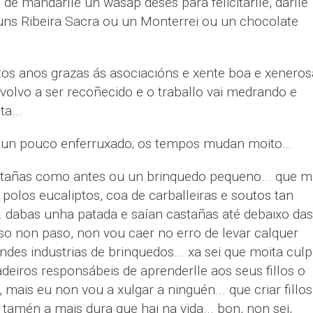
de mandarlle un wasap deses para felicitarlle, darlle
 uns Ribeira Sacra ou un Monterrei ou un chocolate
tos anos grazas ás asociacións e xente boa e xeneros
volvo a ser recoñecido e o traballo vai medrando e
a...
 e un pouco enferruxado; os tempos mudan moito…
stañas como antes ou un brinquedo pequeno... que m
o polos eucaliptos, coa de carballeiras e soutos tan
. dabas unha patada e saían castañas até debaixo das
 iso non paso, non vou caer no erro de levar calquer
ndes industrias de brinquedos... xa sei que moita culp
adeiros responsábeis de aprenderlle aos seus fillos o
, mais eu non vou a xulgar a ninguén... que criar fillos
amén a mais dura que hai na vida... bon, non sei,