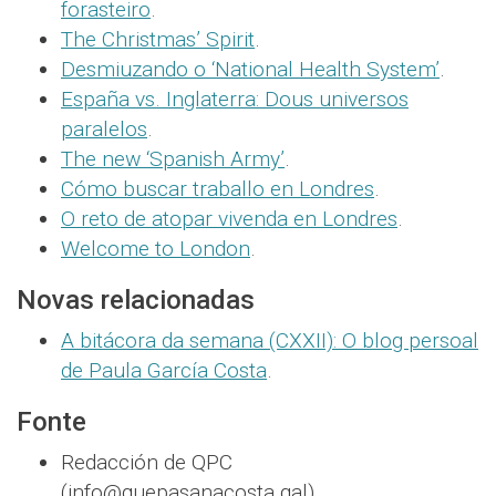
forasteiro
.
The Christmas’ Spirit
.
Desmiuzando o ‘National Health System’
.
España vs. Inglaterra: Dous universos
paralelos
.
The new ‘Spanish Army’
.
Cómo buscar traballo en Londres
.
O reto de atopar vivenda en Londres
.
Welcome to London
.
Novas relacionadas
A bitácora da semana (CXXII): O blog persoal
de Paula García Costa
.
Fonte
Redacción de QPC
(info@quepasanacosta.gal).