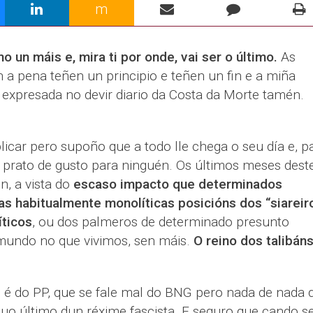
m
un máis e, mira ti por onde, vai ser o último.
As
 a pena teñen un principio e teñen un fin e a miña
 expresada no devir diario da Costa da Morte tamén.
icar pero supoño que a todo lle chega o seu día e, p
prato de gusto para ninguén. Os últimos meses dest
, a vista do
escaso impacto que determinados
s habitualmente monolíticas posicións dos “siareir
íticos
, ou dos palmeros de determinado presunto
 mundo no que vivimos, sen máis.
O reino dos talibán
 é do PP, que se fale mal do BNG pero nada de nada 
duo último dun réxime fascista. E seguro que cando s