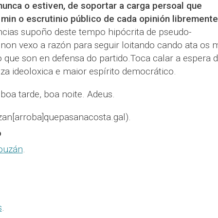
nunca o estiven, de soportar a carga persoal que
 min o escrutinio público de cada opinión libremente
ias supoño deste tempo hipócrita de pseudo-
non vexo a razón para seguir loitando cando ata os 
o que son en defensa do partido.Toca calar a espera 
 ideoloxica e maior espírito democrático.
 boa tarde, boa noite. Adeus.
zan[arroba]quepasanacosta.gal).
o
Louzán
.
s
.