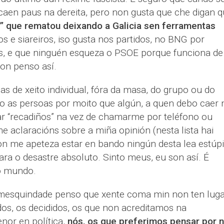
aen paus na dereita, pero non gusta que che digan q
” que rematou deixando a Galicia sen ferramentas
s e siareiros, iso gusta nos partidos, no BNG por
áis, e que ninguén esqueza o PSOE porque funciona de
non penso así.
das de xeito individual, fóra da masa, do grupo ou do
ndo as persoas por moito que algún, a quen debo caer 
r “recadiños” na vez de chamarme por teléfono ou
 aclaracións sobre a miña opinión (nesta lista hai
non me apeteza estar en bando ningún desta lea estúp
ra o desastre absoluto. Sinto meus, eu son así. É
 o mundo.
mesquindade penso que xente coma min non ten luga
s, os decididos, os que non acreditamos na
or en política,
nós, os que preferimos pensar por 