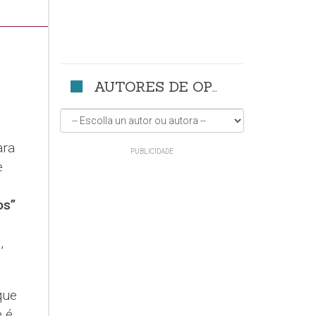
AUTORES DE OPINIÓN
ara
e
os”
s
,
que
e é