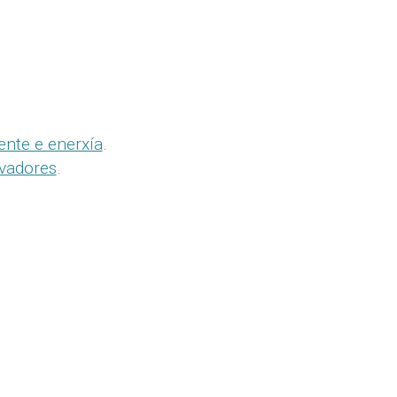
.
ente e enerxía
.
rvadores
.