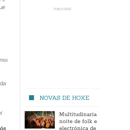
ue
moi
ida
NOVAS DE HOXE
r.
Multitudinaria
noite de folk e
nós
electrónica de