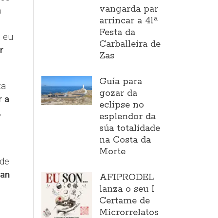
vangarda par
a
arrincar a 41ª
Festa da
 eu
Carballeira de
r
Zas
Guía para
ta
gozar da
r a
eclipse no
,
esplendor da
súa totalidade
na Costa da
Morte
 de
ran
AFIPRODEL
lanza o seu I
Certame de
Microrrelatos