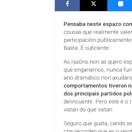
Pensaba neste espazo como 
cousas que realmente valen
participación publicamente
Basta. É suficiente.
As razóns non as quero expl
que enganarnos, nunca fun 
ano dramático non axudaron
comportamentos tiveron na
dos principais partidos pol
delincuente. Pero este é o
vistan do que vistan.
Seguro que gusta, cando se
che recorden que es o resi