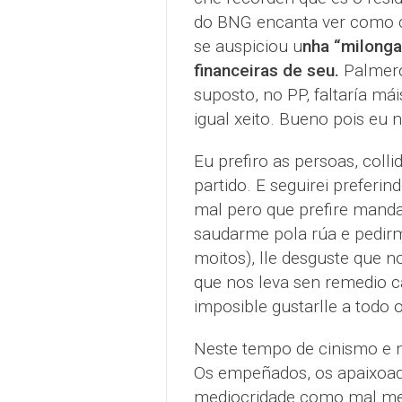
do BNG encanta ver como c
se auspiciou u
nha “milonga
financeiras de seu.
Palmero
suposto, no PP, faltaría m
igual xeito. Bueno pois eu 
Eu prefiro as persoas, colli
partido. E seguirei preferi
mal pero que prefire manda
saudarme pola rúa e pedirme
moitos), lle desguste que 
que nos leva sen remedio ca
imposible gustarlle a todo
Neste tempo de cinismo e 
Os empeñados, os apaixoado
mediocridade como mal men