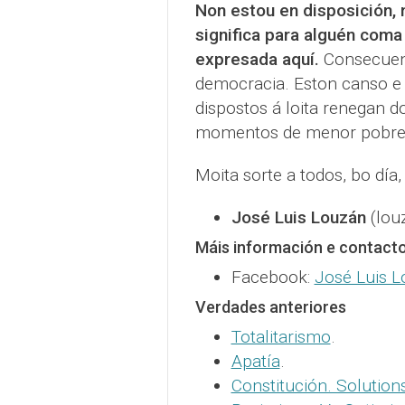
Non estou en disposición, 
significa para alguén coma
expresada aquí.
Consecuenc
democracia. Eston canso e 
dispostos á loita renegan d
momentos de menor pobreza
Moita sorte a todos, bo día,
José Luis Louzán
(lou
Máis información e contact
Facebook:
José Luis 
Verdades anteriores
Totalitarismo
.
Apatía
.
Constitución. Solution