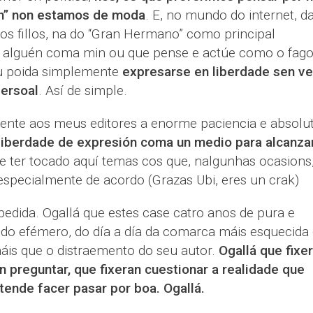
n” non estamos de moda
. E, no mundo do internet, d
os fillos, na do “Gran Hermano” como principal
e alguén coma min ou que pense e actúe como o fago
u poida simplemente
expresarse en liberdade sen ve
ersoal
. Así de simple.
ente aos meus editores a enorme paciencia e absolu
liberdade de expresión coma un medio para alcanza
de ter tocado aquí temas cos que, nalgunhas ocasions
pecialmente de acordo (Grazas Ubi, eres un crak)
dida. Ogallá que estes case catro anos de pura e
, do efémero, do día a día da comarca máis esquecida
máis que o distraemento do seu autor.
Ogallá que fixe
n preguntar, que fixeran cuestionar a realidade que
ende facer pasar por boa. Ogallá.