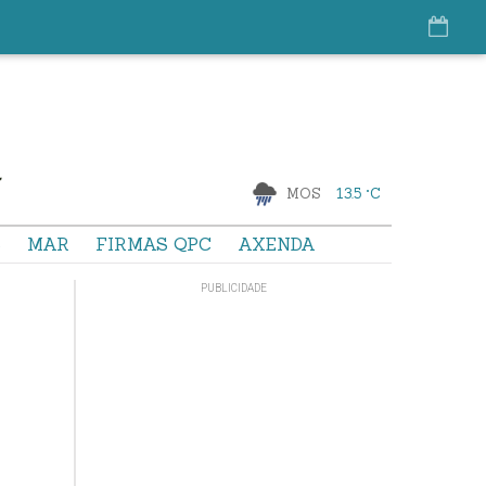
MOS
13.5 °C
S
MAR
FIRMAS QPC
AXENDA