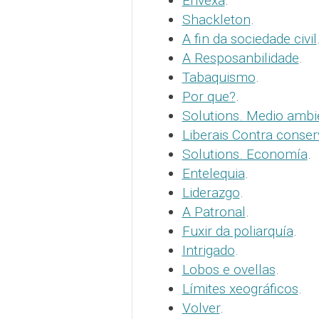
Envexa
.
Shackleton
.
A fin da sociedade civil
A Resposanbilidade
.
Tabaquismo
.
Por que?
.
Solutions. Medio ambi
Liberais Contra conse
Solutions. Economía
.
Entelequia
.
Liderazgo
.
A Patronal
.
Fuxir da poliarquía
.
Intrigado
.
Lobos e ovellas
.
Límites xeográficos
.
Volver
.