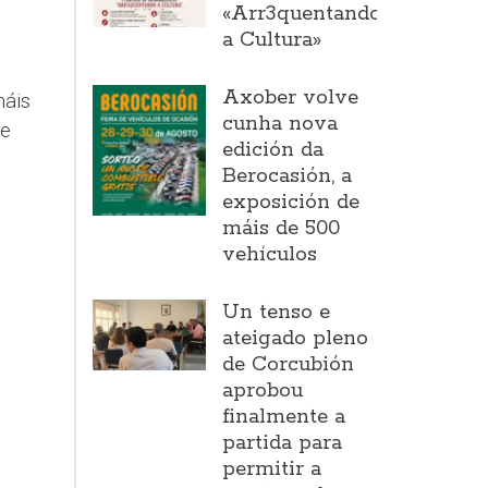
«Arr3quentando
a Cultura»
Axober volve
máis
cunha nova
de
edición da
Berocasión, a
exposición de
máis de 500
vehículos
Un tenso e
ateigado pleno
de Corcubión
aprobou
finalmente a
partida para
permitir a