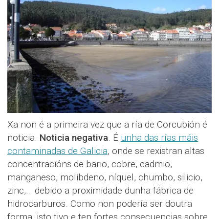
Xa non é a primeira vez que a ría de Corcubión é
noticia.
Noticia negativa
. É
unha das rías máis
contaminadas de Galicia
, onde se rexistran altas
concentracións de bario, cobre, cadmio,
manganeso, molibdeno, níquel, chumbo, silicio,
zinc,… debido a proximidade dunha fábrica de
hidrocarburos. Como non podería ser doutra
forma, isto tivo e ten fortes consecuencias sobre