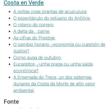
Costa en Verde
A voltas coas prantas de acuiculura
.
O espectáculo do estuario do Anllóns
.
O roteiro do congro
.
A dieta da… carne
.
As cifras do Prestige
.
O cambio horario: ¿economía ou cuestión de
gustos?
.
Como auga de outubro
.
Eucaliptos, ¿unha praga ou unha saída
económica?
.
A Ensenada do Trece, un dos sistemas
dunares da Costa da Morte de alto valor
ambiental
.
Fonte