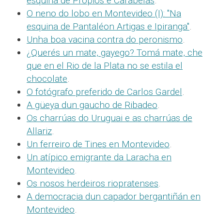
esquina de Propios e Carabelas
.
O neno do lobo en Montevideo (I): "Na
esquina de Pantaléon Artigas e Ipiranga"
.
Unha boa vacina contra do peronismo
.
¿Querés un mate, gayego? Tomá mate, che
que en el Rio de la Plata no se estila el
chocolate
.
O fotógrafo preferido de Carlos Gardel
.
A güeya dun gaucho de Ribadeo
.
Os charrúas do Uruguai e as charrúas de
Allariz
.
Un ferreiro de Tines en Montevideo
.
Un atípico emigrante da Laracha en
Montevideo
.
Os nosos herdeiros riopratenses
.
A democracia dun capador bergantiñán en
Montevideo
.