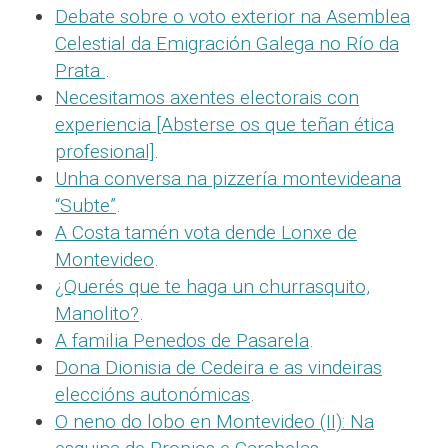
Debate sobre o voto exterior na Asemblea
Celestial da Emigración Galega no Río da
Prata
.
Necesitamos axentes electorais con
experiencia [Absterse os que teñan ética
profesional]
.
Unha conversa na pizzería montevideana
“Subte”
.
A Costa tamén vota dende Lonxe de
Montevideo
.
¿Querés que te haga un churrasquito,
Manolito?
.
A familia Penedos de Pasarela
.
Dona Dionisia de Cedeira e as vindeiras
eleccións autonómicas
.
O neno do lobo en Montevideo (II): Na