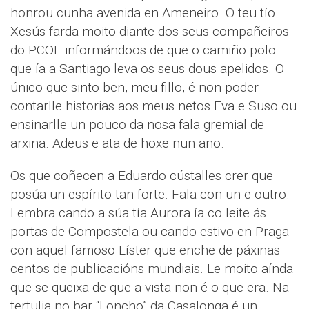
honrou cunha avenida en Ameneiro. O teu tío
Xesús farda moito diante dos seus compañeiros
do PCOE informándoos de que o camiño polo
que ía a Santiago leva os seus dous apelidos. O
único que sinto ben, meu fillo, é non poder
contarlle historias aos meus netos Eva e Suso ou
ensinarlle un pouco da nosa fala gremial de
arxina. Adeus e ata de hoxe nun ano.
Os que coñecen a Eduardo cústalles crer que
posúa un espírito tan forte. Fala con un e outro.
Lembra cando a súa tía Aurora ía co leite ás
portas de Compostela ou cando estivo en Praga
con aquel famoso Líster que enche de páxinas
centos de publicacións mundiais. Le moito aínda
que se queixa de que a vista non é o que era. Na
tertulia no bar “Loncho” da Casalonga é un