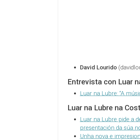
David Lourido
(davidlo
Entrevista con Luar n
Luar na Lubre: “A músic
Luar na Lubre na Cos
Luar na Lubre pide a 
presentación da súa n
Unha nova e impresion