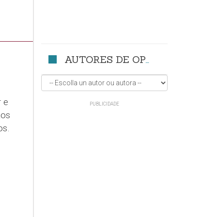
AUTORES DE OPINIÓN
 e
tos
os.