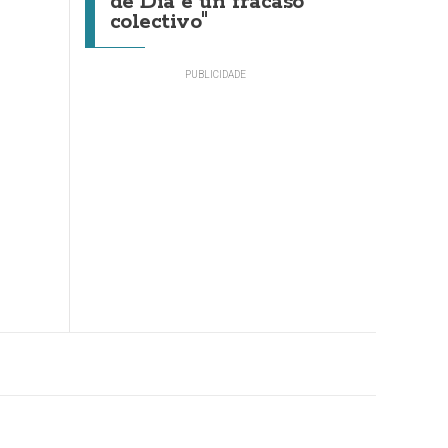
de Día é un fracaso
colectivo"