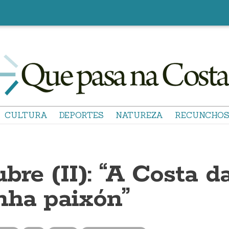
CULTURA
DEPORTES
NATUREZA
RECUNCHO
bre (II): “A Costa d
nha paixón”