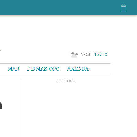
MOS
15.7 °C
S
MAR
FIRMAS QPC
AXENDA
a