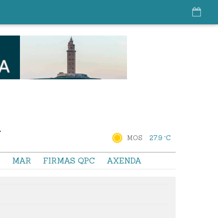
MOS
27.9 °C
S
MAR
FIRMAS QPC
AXENDA