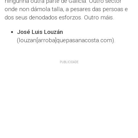
ningunha outra parte de Galicia. Outro sector
onde non dámola talla, a pesares das persoas e
dos seus denodados esforzos. Outro máis.
José Luis Louzán
(louzan[arroba]quepasanacosta.com).