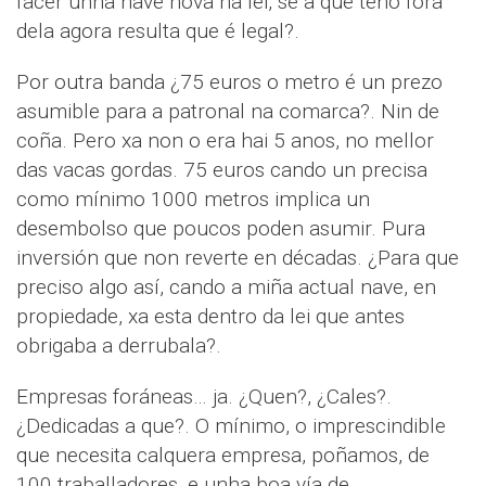
facer unha nave nova na lei, se a que teño fora
dela agora resulta que é legal?.
Por outra banda ¿75 euros o metro é un prezo
asumible para a patronal na comarca?. Nin de
coña. Pero xa non o era hai 5 anos, no mellor
das vacas gordas. 75 euros cando un precisa
como mínimo 1000 metros implica un
desembolso que poucos poden asumir. Pura
inversión que non reverte en décadas. ¿Para que
preciso algo así, cando a miña actual nave, en
propiedade, xa esta dentro da lei que antes
obrigaba a derrubala?.
Empresas foráneas… ja. ¿Quen?, ¿Cales?.
¿Dedicadas a que?. O mínimo, o imprescindible
que necesita calquera empresa, poñamos, de
100 traballadores, e unha boa vía de