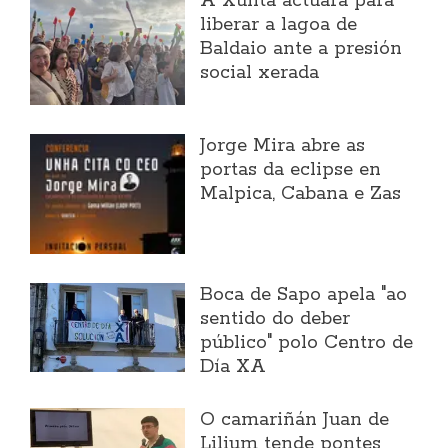
A Xunta actuará para
liberar a lagoa de
Baldaio ante a presión
social xerada
Jorge Mira abre as
portas da eclipse en
Malpica, Cabana e Zas
Boca de Sapo apela "ao
sentido do deber
público" polo Centro de
Día XA
O camariñán Juan de
Lilium tende pontes