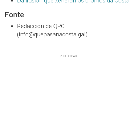
Da ilusión que xeneran os cromos da Costa
.
Fonte
Redacción de QPC
(info@quepasanacosta.gal).