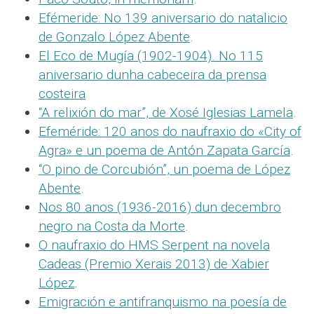
Efémeride: No 139 aniversario do natalicio
de Gonzalo López Abente
.
El Eco de Mugía (1902-1904). No 115
aniversario dunha cabeceira da prensa
costeira
“A relixión do mar”, de Xosé Iglesias Lamela
.
Efeméride: 120 anos do naufraxio do «City of
Agra» e un poema de Antón Zapata García
.
“O pino de Corcubión”, un poema de López
Abente
.
Nos 80 anos (1936-2016) dun decembro
negro na Costa da Morte
.
O naufraxio do HMS Serpent na novela
Cadeas (Premio Xerais 2013) de Xabier
López
.
Emigración e antifranquismo na poesía de