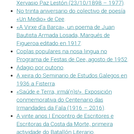
Xervasio Paz Lestón (23/10/1898 – 1977)
.
No trinta aniversario do colectivo de poesía
«Un Medio» de Cee
.
«A Virxe d’a Barca», un poema de Juan
Bautista Armada Losada, Marqués de
Figueroa editado en 1917
.
Coplas populares na nosa lingua no
Programa de Festas de Cee, agosto de 1952
.
Adagio por outono
.
A xeira do Seminario de Estudos Galegos en
1936 a Fisterra
.
«Saúde e Terra, irmá(n)s!». Exposición
conmemorativa do Centenario das
Irmandades da Fala (1916 – 2016)
.
A vinte anos I Encontro de Escritores e
Escritoras da Costa da Morte, primeira
actividade do Batallón Literario
.