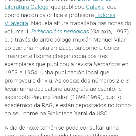
Literatura Galega
, que publicou
Galaxia
, coa
coordinación da crítica e profesora
Dolores
Vilavedra
. Naquela altura traballaba nas fichas do
volume II.
Publicacións periódicas
(Galaxia, 1997)
e, a través do antropólogo muxián Manuel Vilar,
co que tiña moita amizade, Baldomero Cores
Trasmonte fíxome chegar copia dos tres
exemplares que publicou a revista
Nemancos
en
1953 e 1954, unha publicación local que
promoveu e dirixiu. As copias dos números 2 e 3
levan unha dedicatoria autógrafa ao escritor e
sacerdote Paulino Pedret (1899-1969), que foi
académico da RAG, e están depositados no fondo
co seu nome na Biblioteca Xeral da USC.
A día de hoxe tamén se pode consultar unha
copia en papel no Fondo Local da Biblioteca