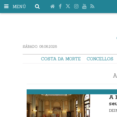
MENÚ
SÁBADO. 08.08.2026
COSTA DA MORTE
CONCELLOS
A
Ponteceso
A 
se
DE