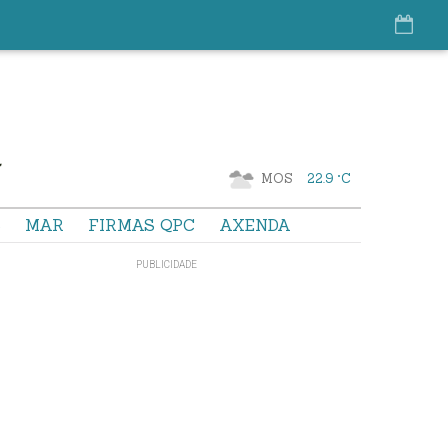
MOS
22.9 °C
S
MAR
FIRMAS QPC
AXENDA