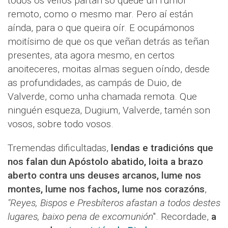
todos os vellos partan só quede un rumor
remoto, como o mesmo mar. Pero aí están
aínda, para o que queira oír. E ocupámonos
moitísimo de que os que veñan detrás as teñan
presentes, ata agora mesmo, en certos
anoiteceres, moitas almas seguen oíndo, desde
as profundidades, as campás de Duio, de
Valverde, como unha chamada remota. Que
ninguén esqueza, Dugium, Valverde, tamén son
vosos, sobre todo vosos.
Tremendas dificultadas,
lendas e tradicións que
nos falan dun Apóstolo abatido, loita a brazo
aberto contra uns deuses arcanos, lume nos
montes, lume nos fachos, lume nos corazóns
,
"Reyes, Bispos e Presbíteros afastan a todos destes
lugares, baixo pena de excomunión
". Recordade,
a