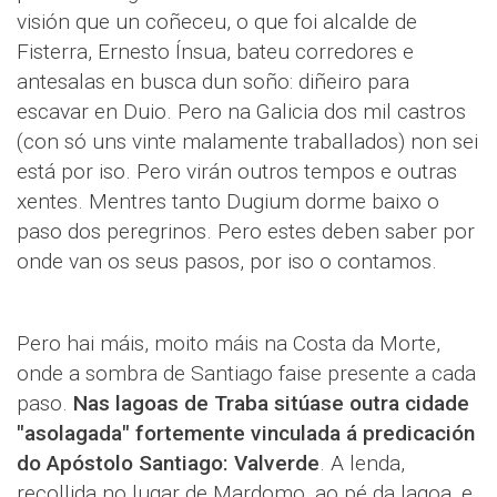
visión que un coñeceu, o que foi alcalde de
Fisterra, Ernesto Ínsua, bateu corredores e
antesalas en busca dun soño: diñeiro para
escavar en Duio. Pero na Galicia dos mil castros
(con só uns vinte malamente traballados) non sei
está por iso. Pero virán outros tempos e outras
xentes. Mentres tanto Dugium dorme baixo o
paso dos peregrinos. Pero estes deben saber por
onde van os seus pasos, por iso o contamos.
Pero hai máis, moito máis na Costa da Morte,
onde a sombra de Santiago faise presente a cada
paso.
Nas lagoas de Traba sitúase outra cidade
"asolagada" fortemente vinculada á predicación
do Apóstolo Santiago: Valverde
. A lenda,
recollida no lugar de Mardomo, ao pé da lagoa, e