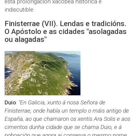
esta prolongación xacobea histórica e
indiscutible.
Finisterrae (VII). Lendas e tradicións.
O Apóstolo e as cidades "asolagadas
ou alagadas"
Duio
:
"En Galicia, xunto á nosa Señora de
Finisterrae, onde había un templo o máis antigo de
España, ao que chamaron os xentís Ara Solis e aos
cimentos dunha cidade que se chama Duio, e á
poboación que agora ai conserva o mesmo nome,