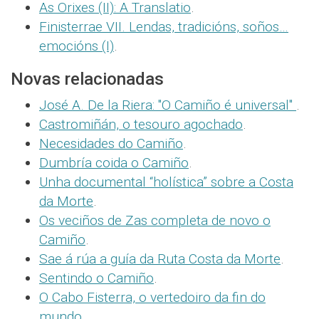
As Orixes (II): A Translatio
.
Finisterrae VII. Lendas, tradicións, soños…
emocións (I)
.
Novas relacionadas
José A. De la Riera: "O Camiño é universal"
.
Castromiñán, o tesouro agochado
.
Necesidades do Camiño
.
Dumbría coida o Camiño
.
Unha documental “holística” sobre a Costa
da Morte
.
Os veciños de Zas completa de novo o
Camiño
.
Sae á rúa a guía da Ruta Costa da Morte
.
Sentindo o Camiño
.
O Cabo Fisterra, o vertedoiro da fin do
mundo
.