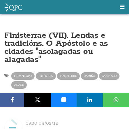
Finisterrae (VII). Lendas e
tradicións. O Apóstolo e as
cidades "asolagadas ou
alagadas"
FIRMAS QPC
FISTERRA
FINISTERRE
CAMIÑO
SANTIAGO
AGACS
09:30 04/02/12