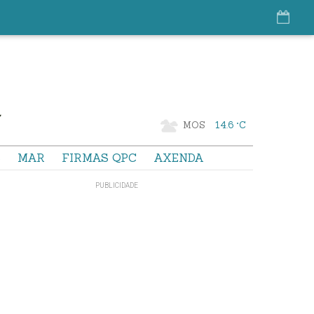
MOS
14.6 °C
S
MAR
FIRMAS QPC
AXENDA