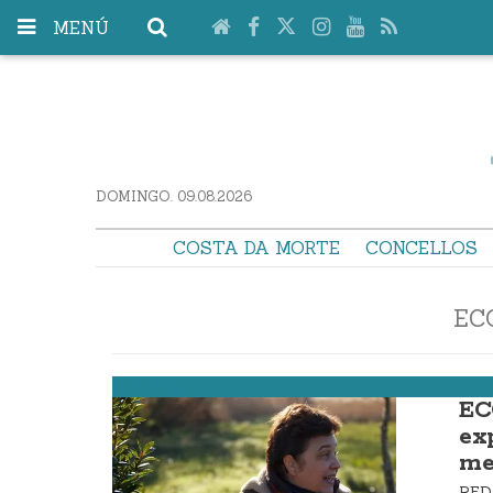
MENÚ
DOMINGO. 09.08.2026
COSTA DA MORTE
CONCELLOS
EC
Vimianzo
EC
ex
me
RE