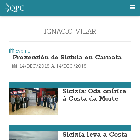
IGNACIO VILAR
Evento
Proxección de Sicixia en Carnota
14/DEC./2018
A
14/DEC./2018
Cabana
Sicixia: Oda onírica
á Costa da Morte
Cultura
Sicixia leva a Costa