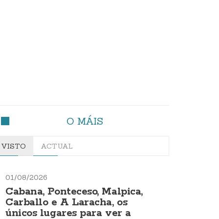
O MÁIS
VISTO
ACTUAL
01/08/2026
Cabana, Ponteceso, Malpica,
Carballo e A Laracha, os
únicos lugares para ver a