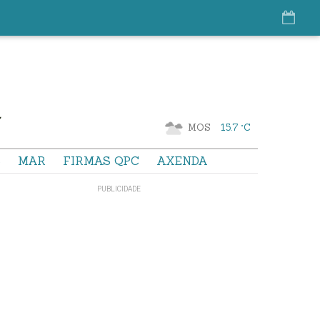
MOS
15.7 °C
S
MAR
FIRMAS QPC
AXENDA