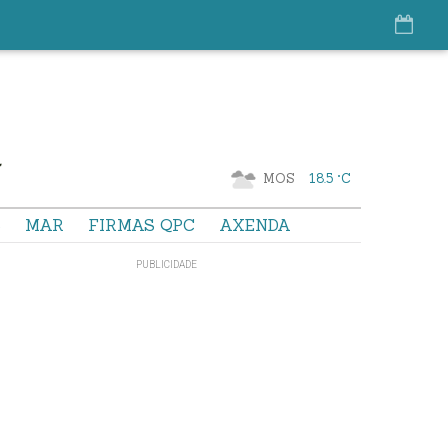
MOS
18.5 °C
S
MAR
FIRMAS QPC
AXENDA