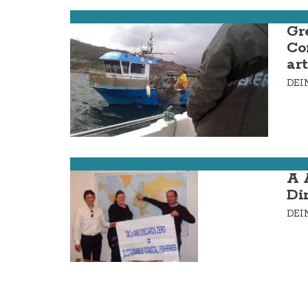
Corcubión
Gr
Co
ar
DE
Corcubión
A 
Di
DE