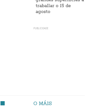
grandes superificies a
traballar o 15 de
agosto
O MÁIS