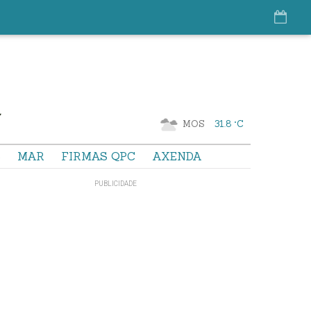
MOS
31.8 °C
S
MAR
FIRMAS QPC
AXENDA