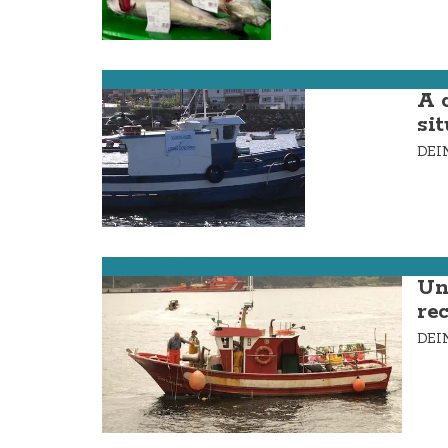
Costa da Morte
A 
si
DE
Costa da Morte
Un
re
DE