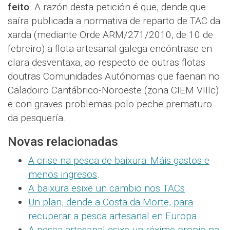
feito
. A razón desta petición é que, dende que
saíra publicada a normativa de reparto de TAC da
xarda (mediante Orde ARM/271/2010, de 10 de
febreiro) a flota artesanal galega encóntrase en
clara desventaxa, ao respecto de outras flotas
doutras Comunidades Autónomas que faenan no
Caladoiro Cantábrico-Noroeste (zona CIEM VIIIc)
e con graves problemas polo peche prematuro
da pesquería.
Novas relacionadas
A crise na pesca de baixura: Máis gastos e
menos ingresos
.
A baixura esixe un cambio nos TACs
.
Un plan, dende a Costa da Morte, para
recuperar a pesca artesanal en Europa
.
A pesca artesanal esixe un réxime propio na