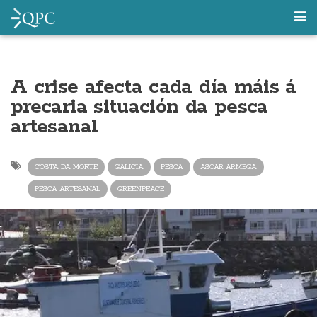
A crise afecta cada día máis á
precaria situación da pesca
artesanal
COSTA DA MORTE
GALICIA
PESCA
ASOAR ARMEGA
PESCA ARTESANAL
GREENPEACE