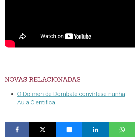
NOVAS RELACIONADAS
O Dolmen de Dombate convírtese nunha
Aula Científica
.