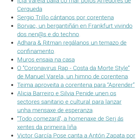
Icía Varela baila co mar polos Arredores de
Cerqueda
Sergio Trillo cántanos por corentena
Borvac, un bergantiñán en Frankfurt vivindo
dos nen@s e do techno
.
Adhara & Ritman regálanos un temazo de
confinamento
.
Muros ensaia na casa
O "Coronavirus Rap - Costa da Morte Style"
de Manuel Varela, un himno de corentena
.
Teima aproveita a corentena para “Aprender”
Alicia Barreiro e Silvia Penide unen os
sectores sanitario e cultural para lanzar
unha mensaxe de esperanza
.
"Todo comezará", a homenaxe de Serj ás
xentes da primeira liña
.
Victor García Pose canta a Antón Zapata por