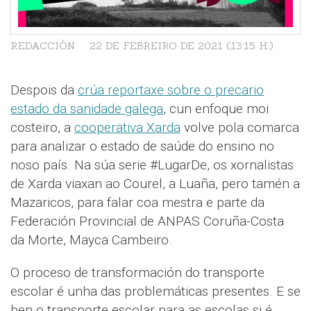
REDACCIÓN
22 DE FEBREIRO DE 2021 (13:15 H.)
Despois da
crúa reportaxe sobre o precario
estado da sanidade galega
, cun enfoque moi
costeiro, a
cooperativa Xarda
volve pola comarca
para analizar o estado de saúde do ensino no
noso país. Na súa serie #LugarDe, os xornalistas
de Xarda viaxan ao Courel, a Luaña, pero tamén a
Mazaricos, para falar coa mestra e parte da
Federación Provincial de ANPAS Coruña-Costa
da Morte, Mayca Cambeiro.
O proceso de transformación do transporte
escolar é unha das problemáticas presentes. E se
ben o transporte escolar para as escolas si é