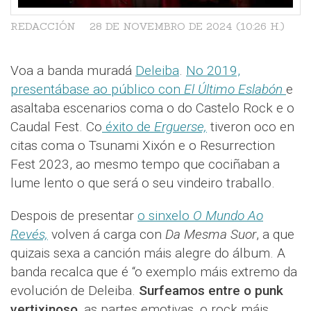
REDACCIÓN
28 DE NOVEMBRO DE 2024 (10:26 H.)
Voa a banda muradá
Deleiba
.
No 2019,
presentábase ao público con
El Último Eslabón
e
asaltaba escenarios coma o do Castelo Rock e o
Caudal Fest. Co
éxito de
Erguerse,
tiveron oco en
citas coma o Tsunami Xixón e o Resurrection
Fest 2023, ao mesmo tempo que cociñaban a
lume lento o que será o seu vindeiro traballo.
Despois de presentar
o sinxelo
O Mundo Ao
Revés,
volven á carga con
Da Mesma Suor
, a que
quizais sexa a canción máis alegre do álbum. A
banda recalca que é “o exemplo máis extremo da
evolución de Deleiba.
Surfeamos entre o punk
vertixinoso,
as partes emotivas, o rock máis