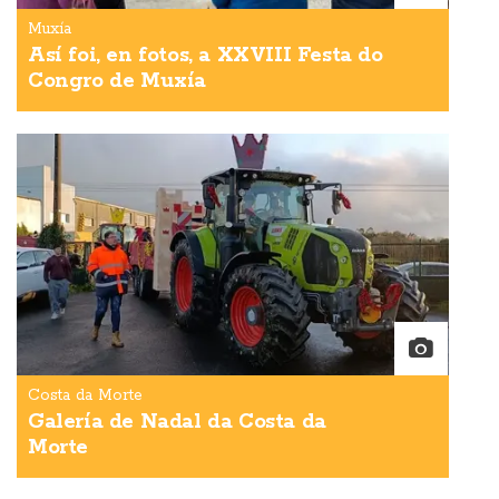
Muxía
Así foi, en fotos, a XXVIII Festa do
Congro de Muxía
Costa da Morte
Galería de Nadal da Costa da
Morte