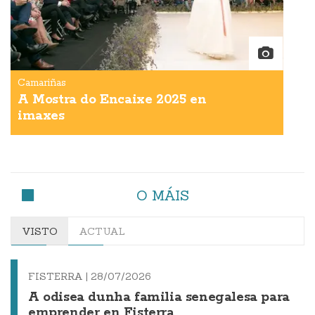
Camariñas
A Mostra do Encaixe 2025 en
imaxes
O MÁIS
VISTO
ACTUAL
FISTERRA |
28/07/2026
A odisea dunha familia senegalesa para
emprender en Fisterra