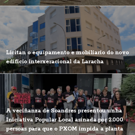
Licitan o equipamento e mobiliario do novo
edificio interxeracional da Laracha
A veciñanza de Soandres presentou unha
Iniciativa Popular Local asinada por 2.000
persoas para que o PXOM impida a planta