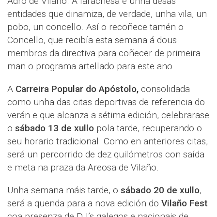
Adro de Vilaño. A larachesa é unha desas
entidades que dinamiza, de verdade, unha vila, un
pobo, un concello. Así o recoñece tamén o
Concello, que recibía esta semana á dous
membros da directiva para coñecer de primeira
man o programa artellado para este ano
A
Carreira Popular do Apóstolo,
consolidada
como unha das citas deportivas de referencia do
verán e que alcanza a sétima edición, celebrarase
o
sábado 13 de xullo
pola tarde, recuperando o
seu horario tradicional. Como en anteriores citas,
será un percorrido de dez quilómetros con saída
e meta na praza da Areosa de Vilaño.
Unha semana máis tarde, o
sábado 20 de xullo
,
será a quenda para a nova edición do
Vilaño Fest
coa presenza de DJ’s galegos e nacionais de