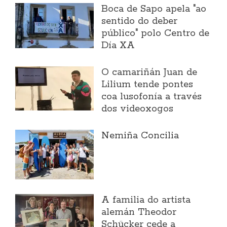
Boca de Sapo apela "ao
sentido do deber
público" polo Centro de
Día XA
O camariñán Juan de
Lilium tende pontes
coa lusofonía a través
dos videoxogos
Nemiña Concilia
A familia do artista
alemán Theodor
Schücker cede a